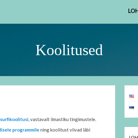
LO
Koolitused
surfikoolitusi,
vastavalt ilmastiku tingimustele.
lisele programmile
ning koolitust viivad läbi
LOH