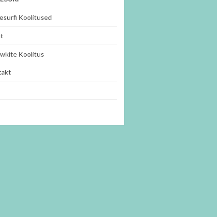
esurfi Koolitused
t
wkite Koolitus
takt