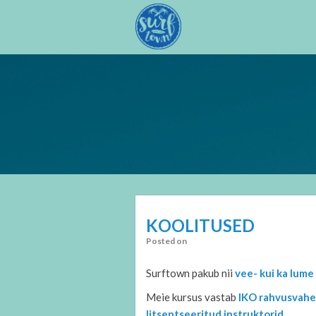
KOOLITUSED
Posted on
Surftown pakub nii
vee- kui ka lume 
Meie kursus vastab
IKO rahvusvahe
litsentseeritud instruktorid
.