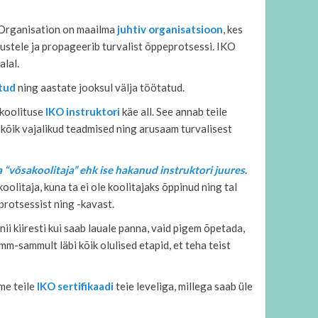
 Organisation on maailma
juhtiv organisatsioon
, kes
tustele ja propageerib turvalist õppeprotsessi. IKO
alal.
tud
ning aastate jooksul välja töötatud.
 koolituse
IKO instruktori
käe all. See annab teile
s kõik vajalikud teadmised ning arusaam turvalisest
a “võsakoolitaja” ehk ise hakanud instruktori juures
.
 koolitaja, kuna ta ei ole koolitajaks õppinud ning tal
protsessist ning -kavast.
nii kiiresti kui saab lauale panna, vaid pigem õpetada,
amm-sammult läbi kõik olulised etapid, et teha teist
me teile
IKO sertifikaadi
teie leveliga, millega saab üle