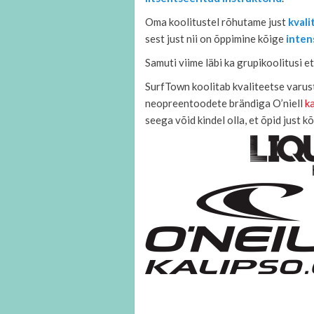
Oma koolitustel rõhutame just
kvali
sest just nii on õppimine kõige
inten
Samuti viime läbi ka grupikoolitusi e
SurfTown koolitab kvaliteetse varu
neopreentoodete brändiga O’niell
k
seega võid kindel olla, et õpid just