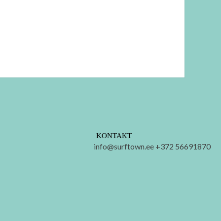
KONTAKT
info@surftown.ee +372 56691870