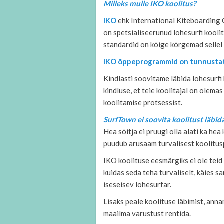
Milleks mulle IKO koolitus?
IKO
ehk International Kiteboarding
on spetsialiseerunud lohesurfi kooli
standardid on kõige kõrgemad sellel 
IKO õppeprogrammid on tunnusta
Kindlasti soovitame läbida lohesurfi
kindluse, et teie koolitajal on olema
koolitamise protsessist.
SurfTown ei soovita koolitust läbid
Hea sõitja ei pruugi olla alati ka hea
puudub arusaam turvalisest koolitus
IKO koolituse eesmärgiks ei ole teid 
kuidas seda teha turvaliselt, käies s
iseseisev lohesurfar.
Lisaks peale koolituse läbimist, anna
maailma varustust rentida.