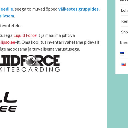
teedile
, seega toimuvad õpped
väikestes gruppides
,
Loh
siivsem
.
Ren
ttevõtetele.
Sno
stusega
Liquid Force
‘lt ja maailma juhtiva
alipso.ee
-lt. Oma koolitusinventari vahetame pidevalt,
Kon
 kõige moodsama ja turvalisema varustusega.