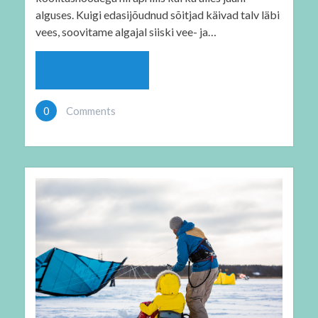
alguses. Kuigi edasijõudnud sõitjad käivad talv läbi
vees, soovitame algajal siiski vee- ja…
READ MORE
0
Comments