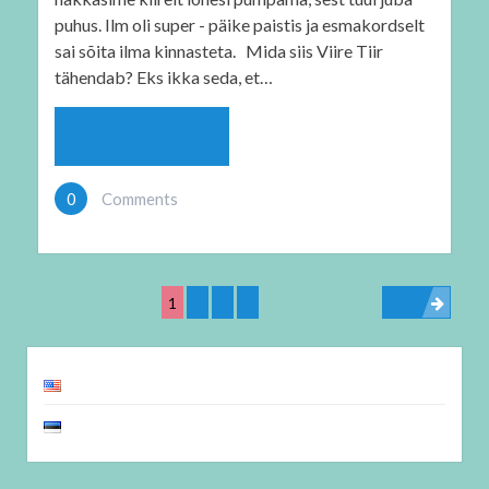
puhus. Ilm oli super - päike paistis ja esmakordselt
sai sõita ilma kinnasteta. Mida siis Viire Tiir
tähendab? Eks ikka seda, et…
READ MORE
0
Comments
1
2
3
4
Next