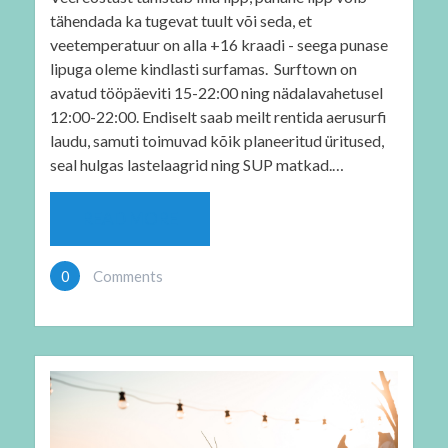
tähendada ka tugevat tuult või seda, et
veetemperatuur on alla +16 kraadi - seega punase
lipuga oleme kindlasti surfamas. Surftown on
avatud tööpäeviti 15-22:00 ning nädalavahetusel
12:00-22:00. Endiselt saab meilt rentida aerusurfi
laudu, samuti toimuvad kõik planeeritud üritused,
seal hulgas lastelaagrid ning SUP matkad.…
READ MORE
0
Comments