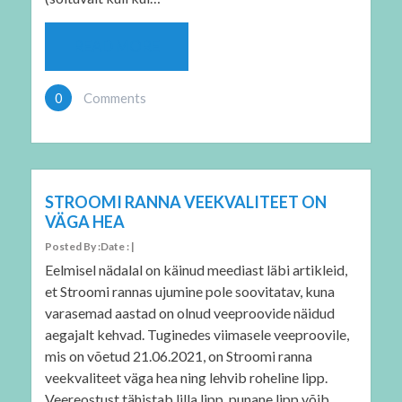
READ MORE
0
Comments
STROOMI RANNA VEEKVALITEET ON
VÄGA HEA
Posted By :Date : |
Eelmisel nädalal on käinud meediast läbi artikleid,
et Stroomi rannas ujumine pole soovitatav, kuna
varasemad aastad on olnud veeproovide näidud
aegajalt kehvad. Tuginedes viimasele veeproovile,
mis on võetud 21.06.2021, on Stroomi ranna
veekvaliteet väga hea ning lehvib roheline lipp.
Veereostust tähistab lilla lipp, punane lipp võib