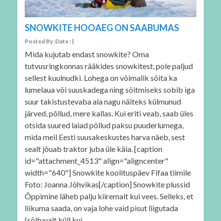
SNOWKITE HOOAEG ON SAABUMAS
Posted By :Date : |
Mida kujutab endast snowkite? Oma
tutvusringkonnas rääkides snowkitest, pole paljud
sellest kuulnudki. Lohega on võimalik sõita ka
lumelaua või suuskadega ning sõitmiseks sobib iga
suur takistustevaba ala nagu näiteks külmunud
järved, põllud, mere kallas. Kui eriti veab, saab üles
otsida suured laiad põllud paksu puuderlumega,
mida meil Eesti suusakeskustes harva näeb, sest
sealt jõuab traktor juba üle käia. [caption
id="attachment_4513" align="aligncenter"
width="640"] Snowkite koolituspäev Fifaa tiimile
Foto: Joanna Jõhvikas[/caption] Snowkite plussid
Õppimine läheb palju kiiremalt kui vees. Selleks, et
liikuma saada, on vaja lohe vaid pisut liigutada
(sõltuvalt küll kui…