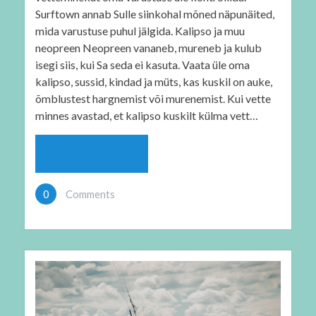
Surftown annab Sulle siinkohal mõned näpunäited,
mida varustuse puhul jälgida. Kalipso ja muu
neopreen Neopreen vananeb, mureneb ja kulub
isegi siis, kui Sa seda ei kasuta. Vaata üle oma
kalipso, sussid, kindad ja müts, kas kuskil on auke,
õmblustest hargnemist või murenemist. Kui vette
minnes avastad, et kalipso kuskilt külma vett…
READ MORE
0
Comments