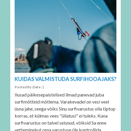
KUIDAS VALMISTUDA SURFIHOOAJAKS?
Posted By :Date : |
Ilusad päikesepaistelised ilmad panevad juba
surfimõtteid mõtlema. Varakevadel on vesi veel
üsna jahe, seega võiks Sinu surfivarustus olla tiptop
korras, et külmas vees "üllatusi" ei tuleks. Kuna
surfivarustus on talvel seisnud, võiksid Sa enne
vetteminekut oma varustuse üle kontrollida.