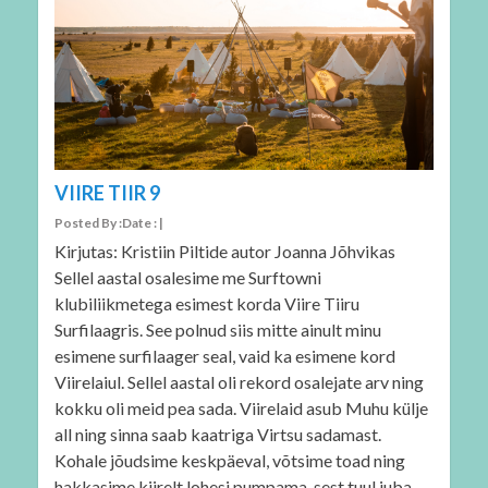
VIIRE TIIR 9
Posted By :Date : |
Kirjutas: Kristiin Piltide autor Joanna Jõhvikas
Sellel aastal osalesime me Surftowni
klubiliikmetega esimest korda Viire Tiiru
Surfilaagris. See polnud siis mitte ainult minu
esimene surfilaager seal, vaid ka esimene kord
Viirelaiul. Sellel aastal oli rekord osalejate arv ning
kokku oli meid pea sada. Viirelaid asub Muhu külje
all ning sinna saab kaatriga Virtsu sadamast.
Kohale jõudsime keskpäeval, võtsime toad ning
hakkasime kiirelt lohesi pumpama, sest tuul juba