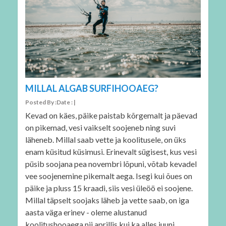
MILLAL ALGAB SURFIHOOAEG?
Posted By :Date : |
Kevad on käes, päike paistab kõrgemalt ja päevad
on pikemad, vesi vaikselt soojeneb ning suvi
läheneb. Millal saab vette ja koolitusele, on üks
enam küsitud küsimusi. Erinevalt sügisest, kus vesi
püsib soojana pea novembri lõpuni, võtab kevadel
vee soojenemine pikemalt aega. Isegi kui õues on
päike ja pluss 15 kraadi, siis vesi üleöö ei soojene.
Millal täpselt soojaks läheb ja vette saab, on iga
aasta väga erinev - oleme alustanud
koolitushooaega nii aprillis kui ka alles juuni