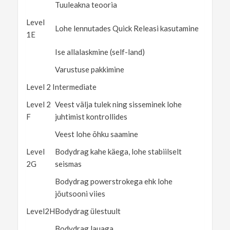
Tuuleakna teooria
Level
Lohe lennutades Quick Releasi kasutamine
1E
Ise allalaskmine (self-land)
Varustuse pakkimine
Level 2 Intermediate
Level 2
Veest välja tulek ning sisseminek lohe
F
juhtimist kontrollides
Veest lohe õhku saamine
Level
Bodydrag kahe käega, lohe stabiilselt
2G
seismas
Bodydrag powerstrokega ehk lohe
jõutsooni viies
Level2H
Bodydrag ülestuult
Bodydrag lauaga