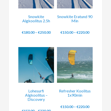
Snowkite
Snowkite Eratund 90
Algkoolitus 2.5h
Min
€
180.00
–
€
250.00
€
150.00
–
€
220.00
Lohesurfi
Refresher Koolitus
Algkoolitus –
1x90min
Discovery
€
150.00
–
€
220.00
€
150.00
–
€
220.00