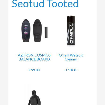
Seotud Tooted
AZTRON COSMOS
O’neill Wetsuit
BALANCE BOARD
Cleaner
€
99.00
€
10.00