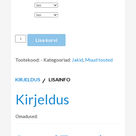
SUURUS
VÄRV
Lisa korvi
Tootekood:
-
Kategooriad:
Jakid
,
Muud tooted
KIRJELDUS
LISAINFO
Kirjeldus
Omadused: