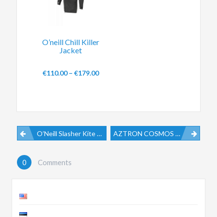
O’neill Chill Killer
Jacket
€
110.00
–
€
179.00
O’Neill Slasher Kite Vest
AZTRON COSMOS BALANCE BOARD
0
Comments