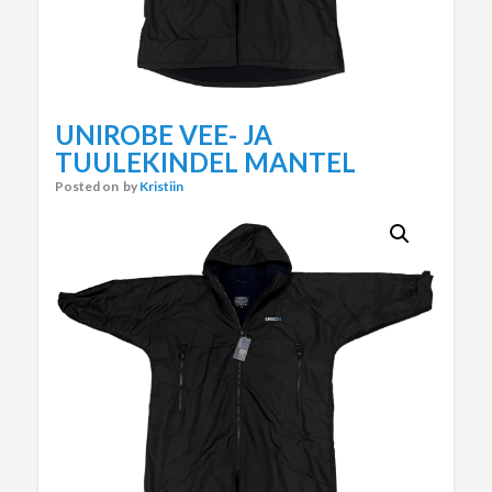
UNIROBE VEE- JA
TUULEKINDEL MANTEL
Posted on
by
Kristiin