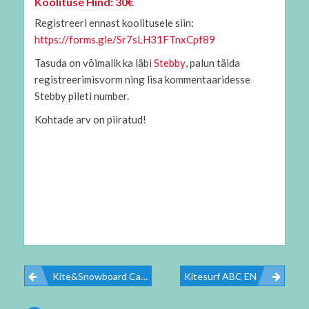
Koolituse Hind: 30€
Registreeri ennast koolitusele siin:
https://forms.gle/Sr7sLH31FTnxCpf89
Tasuda on võimalik ka läbi
Stebby
, palun täida
registreerimisvorm ning lisa kommentaaridesse
Stebby pileti number.
Kohtade arv on piiratud!
Kite&Snowboard Camp Kuutsemäel
Kitesurf ABC EN