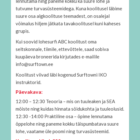
lennutama ning paneme kokku ka suure lohe ja
tutvume turvasüsteemidega. Kuna koolitusel läbime
suure osa algkoolituse teemadest, on osalejal
võimalus hiljem jätkata tavakoolitusel kuni kaheses
grupis.
Kui soovid lohesurfi ABC koolitust oma
seltskonnale, tiimile, ettevõttele, saad sobiva
kuupäeva broneerida kirjutades e-mailile
info@surftown.ee
Koolitust viivad läbi kogenud Surftowni IKO
instruktorid.
Päevakava:
12:00 – 12:30 Teooria – mis on tuuleaken ja SEA
mõiste ning kuidas hinnata sõidukohta ja tuuleolusid.
12:30 -14:00 Praktiline osa – õpime lennutama
õppelohe ning paneme kokku täispumbatava suure
lohe, vaatame üle poomi ning turvasüsteemid.