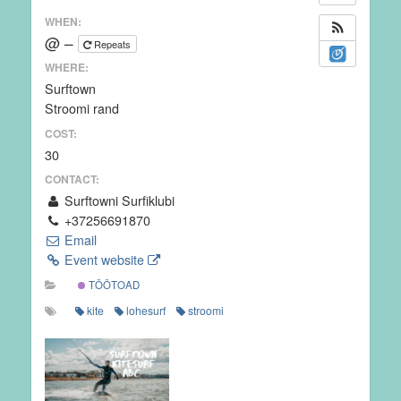
WHEN:
@ –
Repeats
WHERE:
Surftown
Stroomi rand
COST:
30
CONTACT:
Surftowni Surfiklubi
+37256691870
Email
Event website
TÖÖTOAD
kite
lohesurf
stroomi